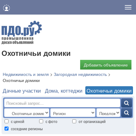
Нав
Охотничьи домики
Добавить объявление
Недвижимость и земля
>
Загородная недвижимость
>
Охотничьи домики
Дачные участки
Дома, коттеджи
Охотничьи домики
с ценой
с фото
от организаций
соседние регионы