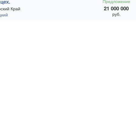
цех.
Предложение
21 000 000
ский Край
руб.
цкий