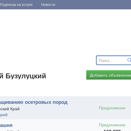
Подписка на услуги
Новости
й Бузулуцкий
Добавить объявлени
ащиванию осетровых пород
Предложение
ский Край
цкий
пашня
Предложение