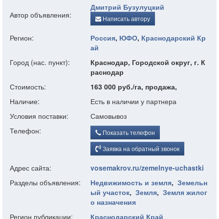
Дмитрий Бузулуцкий
Автор объявления:
Написать автору
Регион:
Россия
,
ЮФО
,
Краснодарский Кр
ай
Город (нас. пункт):
Краснодар, Городской округ, г. К
раснодар
Стоимость:
163 000 руб./га, продажа,
Наличие:
Есть в наличии у партнера
Условия поставки:
Самовывоз
Телефон:
Показать телефон
Заявка на обратный звонок
Адрес сайта:
vosemakrov.ru/zemelnye-uchastki
Разделы объявления:
Недвижимость и земля
,
Земельн
ый участок
,
Земля
,
Земля жилог
о назначения
Регион публикации:
Краснодарский Край