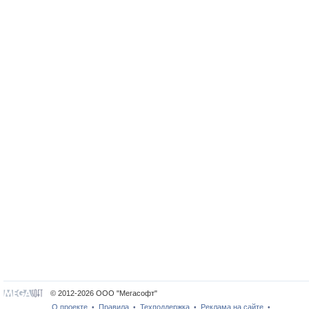
© 2012-2026 ООО "Мегасофт"
О проекте
Правила
Техподдержка
Реклама на сайте
•
•
•
•